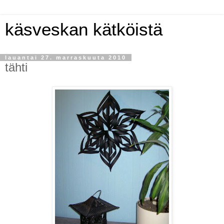
käsveskan kätköistä
lauantai 27. marraskuuta 2010
tähti