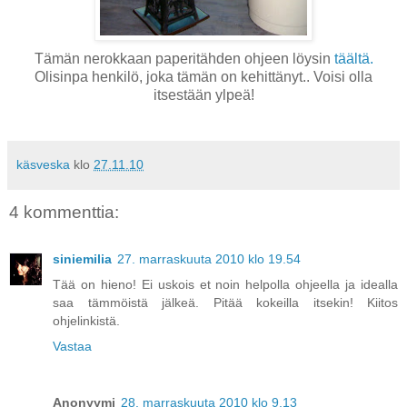
Tämän nerokkaan paperitähden ohjeen löysin
täältä.
Olisinpa henkilö, joka tämän on kehittänyt.. Voisi olla
itsestään ylpeä!
käsveska
klo
27.11.10
4 kommenttia:
siniemilia
27. marraskuuta 2010 klo 19.54
Tää on hieno! Ei uskois et noin helpolla ohjeella ja idealla
saa tämmöistä jälkeä. Pitää kokeilla itsekin! Kiitos
ohjelinkistä.
Vastaa
Anonyymi
28. marraskuuta 2010 klo 9.13